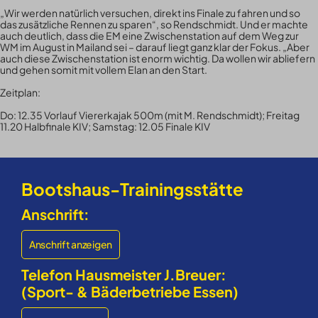
„Wir werden natürlich versuchen, direkt ins Finale zu fahren und so
das zusätzliche Rennen zu sparen“, so Rendschmidt. Und er machte
auch deutlich, dass die EM eine Zwischenstation auf dem Weg zur
WM im August in Mailand sei – darauf liegt ganz klar der Fokus. „Aber
auch diese Zwischenstation ist enorm wichtig. Da wollen wir abliefern
und gehen somit mit vollem Elan an den Start.
Zeitplan:
Do: 12.35 Vorlauf Viererkajak 500m (mit M. Rendschmidt); Freitag
11.20 Halbfinale KIV; Samstag: 12.05 Finale KIV
Bootshaus-Trainingsstätte
Anschrift:
Anschrift anzeigen
Telefon Hausmeister J.Breuer:
(Sport- & Bäderbetriebe Essen)