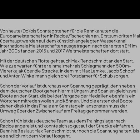
Von heute (Do) bis Sonntag stehen für die Rennkanuten die
Europameisterschaften in Racice/Tschechien an. Erst zum dritten Mal
überhaupt werden auf dem künstlich angelegten Wasserkanal
internationale Meisterschaften ausgetragen: nach der ersten EM im
Jahr 2006 fanden 2015 und 2017 Weltmeisterschaften dort statt.
Mit der deutschen Flotte geht auch Max Rendschmidt an den Start.
Wie zu erwarten führt er einmal mehr als Schlagmann den 500m-
Viererkajak über die Strecke, in dem mit Max Lemke, Jacob Schopf
und Anton Winkelmann gleich drei Potsdamer für Schub sorgen.
Schon der Vorlauf ist durchaus von Spannung geprägt, denn neben
dem deutschen Boot gehen hier mit Ungarn und Spanien gleich zwei
Boote an den Start, die bei der Vergabe der Medaillen ebenfalls ein
Wörtchen mitreden wollen und können. Und die ersten drei Boote
ziehen direkt in das Finale am Samstag ein; ansonsten muss der
Umweg über den Zwischenlauf am Freitag genommen werden.
Schon früh ist das deutsche Team aus dem Trainingslager nach
Racice angereist und konnte sich so gut auf der Strecke einfahren.
Dann hieß es laut Max Rendschmidt nur noch die Spannung halten, bis
es endlich mit dem Vorlauf losgeht.