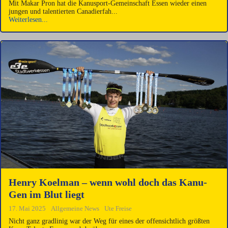
Mit Makar Pron hat die Kanusport-Gemeinschaft Essen wieder einen
jungen und talentierten Canadierfah...
Weiterlesen...
Henry Koelman – wenn wohl doch das Kanu-
Gen im Blut liegt
17. Mai 2025
Allgemeine News
Ute Freise
Nicht ganz gradlinig war der Weg für eines der offensichtlich größten